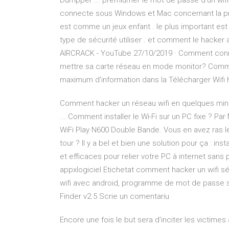
Dumpper ... premiumer le mot de passe d’un wifi 
connecte sous Windows et Mac concernant la prot
est comme un jeux enfant . le plus important est d
type de sécurité utiliser . et comment le hacker
AIRCRACK - YouTube 27/10/2019 · Comment conn
mettre sa carte réseau en mode monitor? Comme
maximum d'information dans la Télécharger Wifi h
Comment hacker un réseau wifi en quelques minute
... Comment installer le Wi-Fi sur un PC fixe ? P
WiFi Play N600 Double Bande. Vous en avez ras le
tour ? Il y a bel et bien une solution pour ça : inst
et efficaces pour relier votre PC à internet sans
appxlogiciel Etichetat comment hacker un wifi sé
wifi avec android, programme de mot de passe san
Finder v2.5 Scrie un comentariu
Encore une fois le but sera d'inciter les victimes à