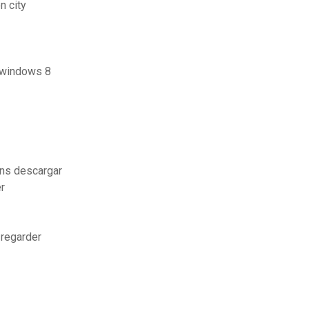
n city
r windows 8
gns descargar
r
 regarder