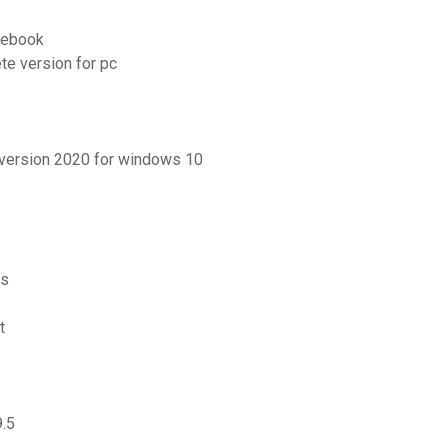
cebook
te version for pc
 version 2020 for windows 10
is
t
9.5