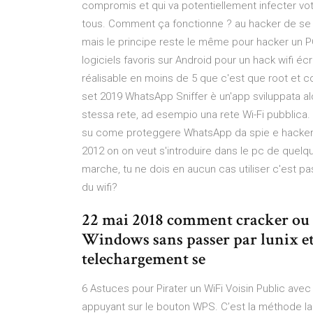
compromis et qui va potentiellement infecter vot
tous. Comment ça fonctionne ? au hacker de se t
mais le principe reste le même pour hacker un P
logiciels favoris sur Android pour un hack wifi é
réalisable en moins de 5 que c'est que root et 
set 2019 WhatsApp Sniffer è un'app sviluppata alcun
stessa rete, ad esempio una rete Wi-Fi pubblica.
su come proteggere WhatsApp da spie e hacker.
2012 on on veut s'introduire dans le pc de quelq
marche, tu ne dois en aucun cas utiliser c'est 
du wifi?
22 mai 2018 comment cracker ou 
Windows sans passer par lunix et
telechargement se
6 Astuces pour Pirater un WiFi Voisin Public avec
appuyant sur le bouton WPS. C’est la méthode la 