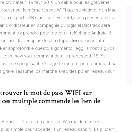
re ordinateur 19 févr. 2019 Un câble pour les gouverner
rouver sur le même réseau Wi-Fi que sa victime. d'un Mac,
C via un port USB classique. En effet, nous présentons nos
cran d'ordinateur en compagnie du logiciel Bactrack sera
comment s'y prendre pour rooter un téléphone Android. 5
i anni fa per spiare le altri dispositivi connessi alla
 Per approfondire questo argomento, leggi la nostra guida
 Learn how your comment data is processed. 18 févr.
u'un à se que je sache ? Ici, je te montre juste comment ça
pas grave, j'assume! ça marche avec des pc en reseaux sur
trouver le mot de pass WIFI sur
 ces multiple commende les lien de
 et Sans ... Obtenir un accès au Wifi rapidement en
plus simple pour accéder à un réseau sans fil. La plupart