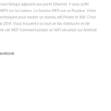
ed Setup) adjacent aux ports Ethernet. Il vous suffit
n WPS sur la Livebox. Le bouton WPS sur un Routeur. Votre
 techniques pour hacker un réseau wifi Pirater le Wifi: C’est
ai 2014. Vous trouverez ici tout un tas d’astuces et de
 une clé WEP Comment pirater un WiFi sécurisé sur Android
facebook