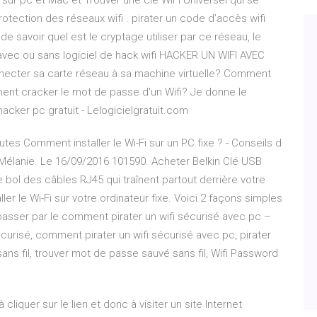
sur pc et Mac et Trouver une clé WiFi Universel qui se
ection des réseaux wifi . pirater un code d’accès wifi
e savoir quel est le cryptage utiliser par ce réseau, le
 avec ou sans logiciel de hack wifi HACKER UN WIFI AVEC
ecter sa carte réseau à sa machine virtuelle? Comment
nt cracker le mot de passe d'un Wifi? Je donne le
acker pc gratuit - Lelogicielgratuit.com
s Comment installer le Wi-Fi sur un PC fixe ? - Conseils d
ar Mélanie. Le 16/09/2016 101590. Acheter Belkin Clé USB
 bol des câbles RJ45 qui traînent partout derrière votre
aller le Wi-Fi sur votre ordinateur fixe. Voici 2 façons simples
 passer par le comment pirater un wifi sécurisé avec pc –
curisé, comment pirater un wifi sécurisé avec pc, pirater
s fil, trouver mot de passe sauvé sans fil, Wifi Password
 cliquer sur le lien et donc à visiter un site Internet